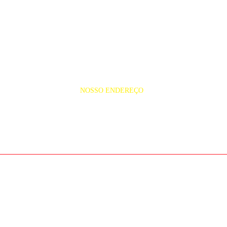
NOSSO ENDEREÇO
Rua dos Guaranis, s/nº Bar
65.040-630- São Luís.