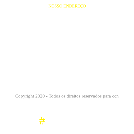
NOSSO ENDEREÇO
Rua dos Guaranis, s/nº Barés , João
Paulo
65.040-630- São Luís.
Copyright 2020 - Todos os direitos reservados para ccn
#
Façaparte