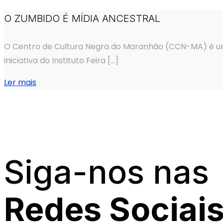
O ZUMBIDO É MÍDIA ANCESTRAL
O Centro de Cultura Negra do Maranhão (CCN-MA) é um
iniciativa do Instituto Feira
[…]
Ler mais
Siga-nos nas
Redes Sociai