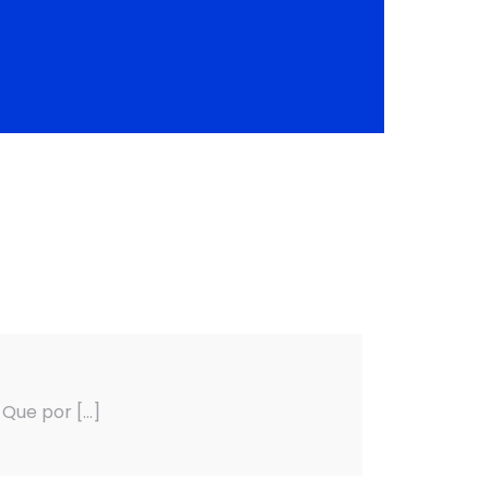
? Que por
[…]