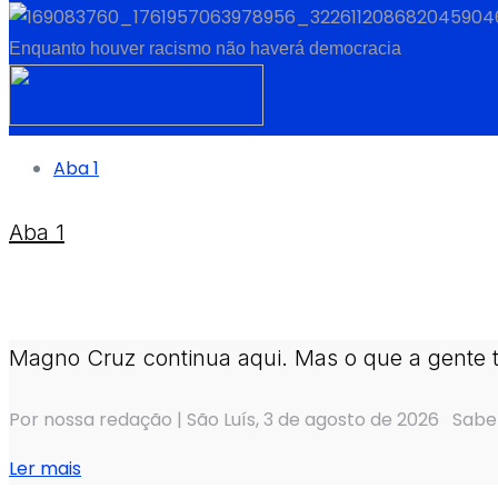
Enquanto houver racismo não haverá democracia
Aba 1
Aba 1
Magno Cruz continua aqui. Mas o que a gente 
Por nossa redação | São Luís, 3 de agosto de 2026 Sabe
Ler mais