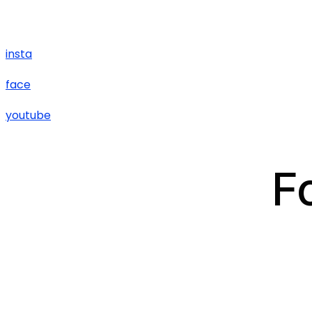
insta
face
youtube
F