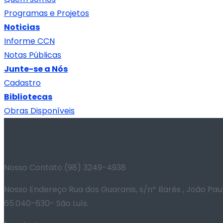
Programas e Projetos
Noticias
Informe CCN
Notas Públicas
Junte-se a Nós
Cadastro
Bibliotecas
Obras Disponíveis
Nosso Contato
(98) 3249-4938
Nosso Endereço
Rua dos Guaranis, s/nº Barés , João Pau
65.040-630- São Luís.