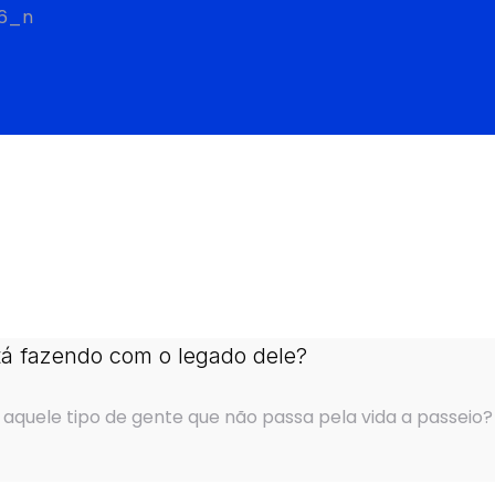
tá fazendo com o legado dele?
 aquele tipo de gente que não passa pela vida a passeio