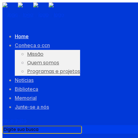
Home
Conheça o ccn
Missão
Quem somos
Programas e projetos
Notícias
Biblioteca
Memorial
Junte-se a nós
face
insta