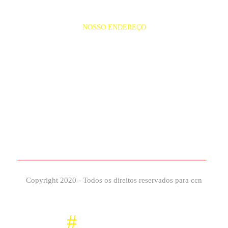
NOSSO ENDEREÇO
Rua dos Guaranis, s/nº Barés , João
Paulo
65.040-630- São Luís.
Copyright 2020 - Todos os direitos reservados para ccn
#
Façaparte