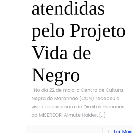
atendidas
pelo Projeto
Vida de
Negro
No dia 22 de maio, o Centro de Cultura
Negra do Maranhão (CCN) recebeu a
visita da assessora de Direitos Humanos
da MISEREOR, Almute Haider,
[…]
Ler Mais