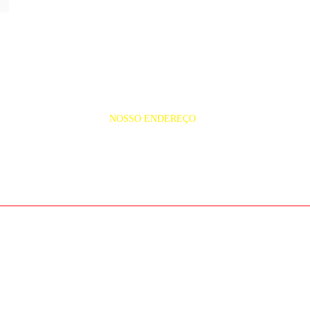
NOSSO ENDEREÇO
Rua dos Guaranis, s/nº Bar
65.040-630- São Luís.