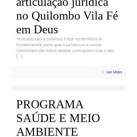
articulação jurídica
no Quilombo Vila Fé
em Deus
“A nossa luta é coletiva. Estar no território é
fundamental para que o jurídico e o social
caminhem de mãos dadas com quem vive o dia
[…]
Ler Mais
PROGRAMA
SAÚDE E MEIO
AMBIENTE