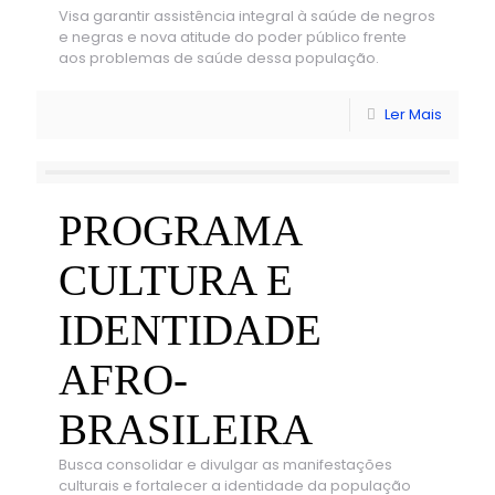
Visa garantir assistência integral à saúde de negros
e negras e nova atitude do poder público frente
aos problemas de saúde dessa população.
Ler Mais
PROGRAMA
CULTURA E
IDENTIDADE
AFRO-
BRASILEIRA
Busca consolidar e divulgar as manifestações
culturais e fortalecer a identidade da população