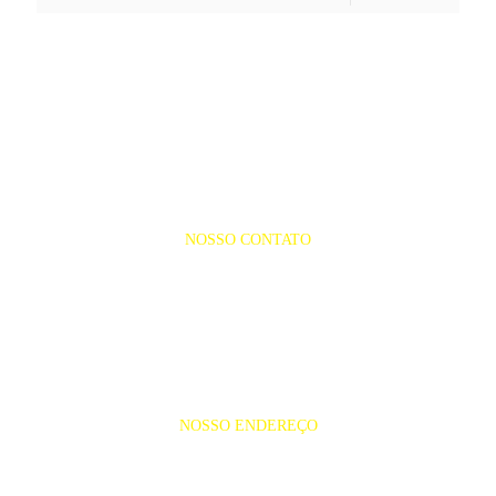
NOSSO CONTATO
(98) 3249-4938
NOSSO ENDEREÇO
Rua dos Guaranis, s/nº Barés , João
Paulo