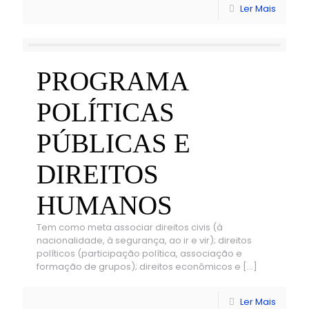
Ler Mais
PROGRAMA
POLÍTICAS
PÚBLICAS E
DIREITOS
HUMANOS
Tem como meta associar direitos civis (à
nacionalidade, à segurança, ao ir e vir); direitos
políticos (participação política, associação e
formação de grupos); direitos econômicos e
[…]
Ler Mais