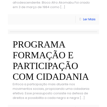
afrodescendente. Bloco Afro Akomabu Foi criado
em 3 de março de 1984 como
[…]
Ler Mais
PROGRAMA
FORMAÇÃO E
PARTICIPAÇÃO
COM CIDADANIA
Enfoca a participação mais atuante nos
movimentos sociais, propiciando uma cidadania
efetiva. Esse pressuposto consiste na defesa de
direitos e possibilita a cada negro e negra
[…]